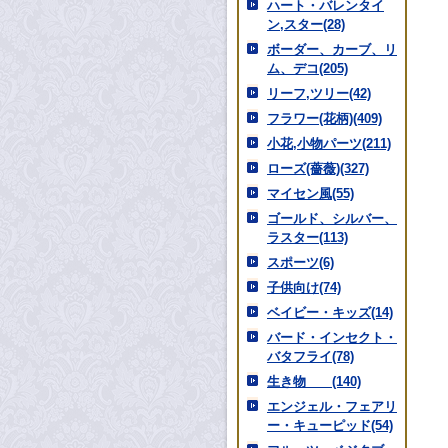
ハート・バレンタイ
ン,スター(28)
ボーダー、カーブ、リ
ム、デコ(205)
リーフ,ツリー(42)
フラワー(花柄)(409)
小花,小物パーツ(211)
ローズ(薔薇)(327)
マイセン風(55)
ゴールド、シルバー、
ラスター(113)
スポーツ(6)
子供向け(74)
ベイビー・キッズ(14)
バード・インセクト・
バタフライ(78)
生き物 (140)
エンジェル・フェアリ
ー・キューピッド(54)