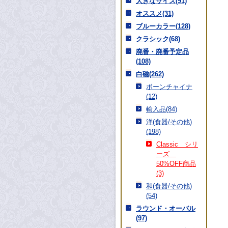
大きなサイズ(91)
オススメ(31)
ブルーカラー(128)
クラシック(68)
廃番・廃番予定品
(108)
白磁(262)
ボーンチャイナ
(12)
輸入品(84)
洋(食器/その他)
(198)
Classic シリ
ーズ
50%OFF商品
(3)
和(食器/その他)
(54)
ラウンド・オーバル
(97)