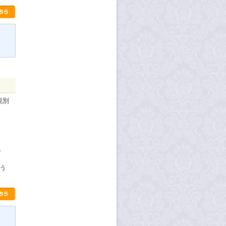
税別
。
ょう