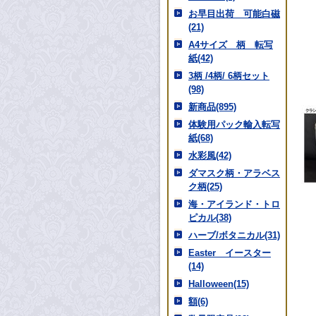
お早目出荷 可能白磁
(21)
A4サイズ 柄 転写
紙(42)
3柄 /4柄/ 6柄セット
(98)
新商品(895)
体験用パック輸入転写
紙(68)
水彩風(42)
ダマスク柄・アラベス
ク柄(25)
海・アイランド・トロ
ピカル(38)
ハーブ/ボタニカル(31)
Easter イースター
(14)
Halloween(15)
額(6)