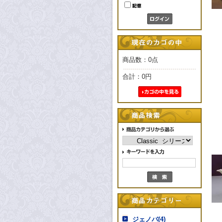
商品数：0点
合計：
0円
ジェノバ(4)