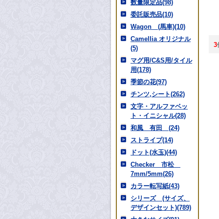
数量限定品(98)
委託販売品(10)
Wagon (馬車)(10)
Camellia オリジナル
3
(5)
マグ用/C&S用/タイル
用(178)
季節の花(97)
チンツ,シート(262)
文字・アルファベッ
ト・イニシャル(28)
和風 有田 (24)
ストライプ(14)
ドット(水玉)(44)
Checker 市松
7mm/5mm(26)
カラー転写紙(43)
シリーズ (サイズ、
デザインセット)(789)