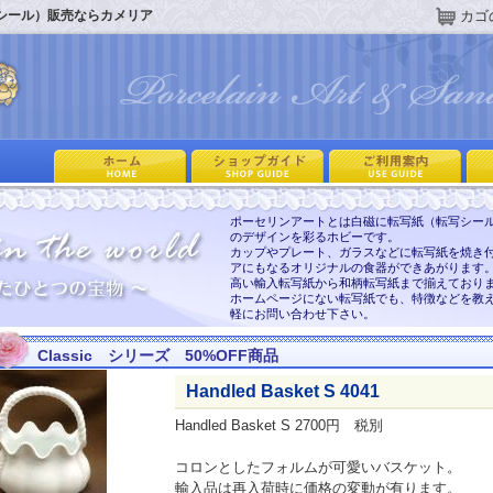
シール）販売ならカメリア
カゴ
ポーセリンアートとは白磁に転写紙（転写シー
のデザインを彩るホビーです。
カップやプレート、ガラスなどに転写紙を焼き
アにもなるオリジナルの食器ができあがります
高い輸入転写紙から和柄転写紙まで揃えており
ホームページにない転写紙でも、特徴などを教
軽にお問い合わせ下さい。
Classic シリーズ 50%OFF商品
Handled Basket S 4041
Handled Basket S 2700円 税別
コロンとしたフォルムが可愛いバスケット。
輸入品は再入荷時に価格の変動が有ります。